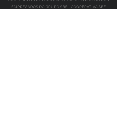
EMPREGADOS DO GRUPO SBF - COOPERATIVA SBF
SEDE ATIVA
Rua Hugo D'Antola, 200 1º Andar
Lapa - São Paulo/SP
CEP 05038-090
ENTRE EM CONTATO COM A GENTE
Whatsapp: (11) 94556-7019
Email: cooperativa@gruposbf.com.br
POLÍTICA DE PRIVACIDADE
POLÍTICA DE COOKIES